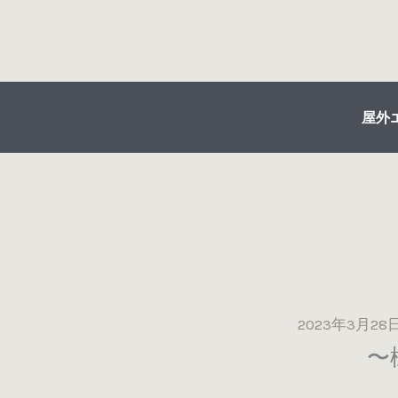
内
容
を
ス
キ
屋外
ッ
プ
2023年3月28
〜