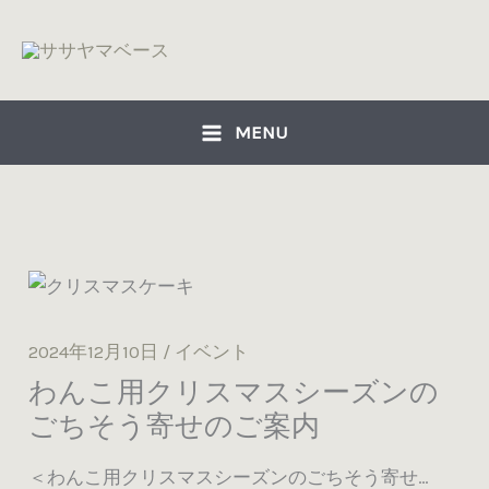
内
容
を
ス
MENU
キ
ッ
プ
2024年12月10日
/
イベント
わんこ用クリスマスシーズンの
ごちそう寄せのご案内
＜わんこ用クリスマスシーズンのごちそう寄せ…